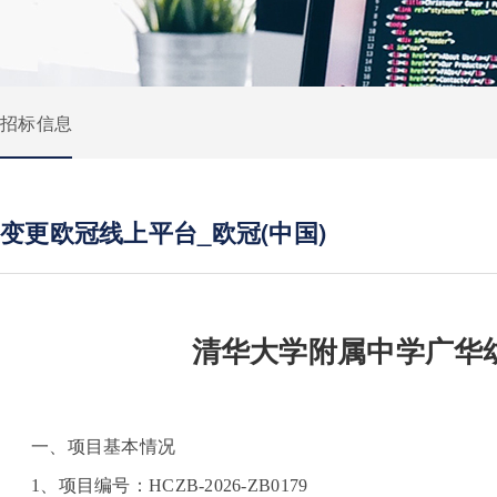
招标信息
变更欧冠线上平台_欧冠(中国)
清华大学附属中学广华幼
一、项目基本情况
1
、项目编号：
HCZB-2026-ZB0179