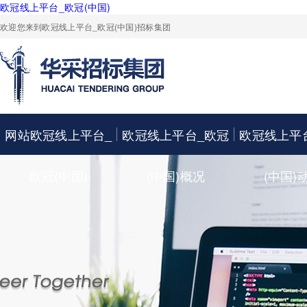
欧冠线上平台_欧冠(中国)
欢迎您来到欧冠线上平台_欧冠(中国)招标集团
网站欧冠线上平台_
欧冠线上平台_欧冠
欧冠线上平
欧冠(中国)
(中国)概况
(中国)