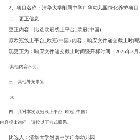
2
、项目名称：清华大学附属中学广华幼儿园绿化养护项目
二、更正信息
更正内容：比选欧冠线上平台_欧冠(中国)
原欧冠线上平台_欧冠(中国) 内容：响应文件递交截止时
现更正为：响应文件递交截止时间暨开标时间：
2026
年
3
月
其他内容不变。
三、其他补充事宜
无
四、凡对本次欧冠线上平台_欧冠(中国)

内容提出询问，请按以下方式联系。
比选人：清华大学附属中学广华幼儿园