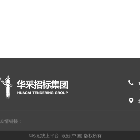
185
友情链接：
©欧冠线上平台_欧冠(中国) 版权所有