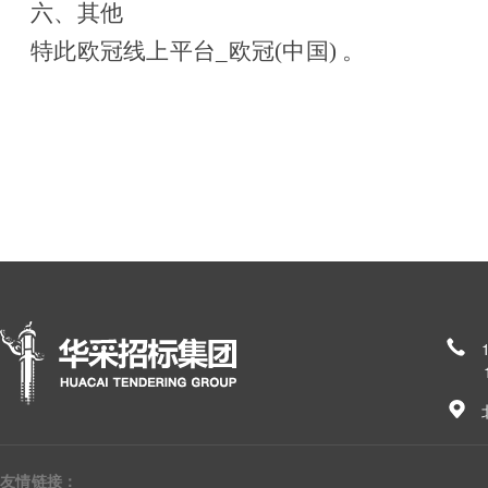
六、其他
特此欧冠线上平台_欧冠(中国) 。
185
友情链接：