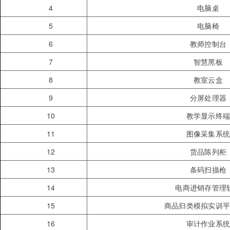
4
电脑桌
5
电脑椅
6
教师控制台
7
智慧黑板
8
教室云盒
9
分屏处理器
10
教学显示终
11
图像采集系
12
货品陈列柜
13
条码扫描枪
14
电商进销存管理
15
商品归类模拟实训
16
审计作业系