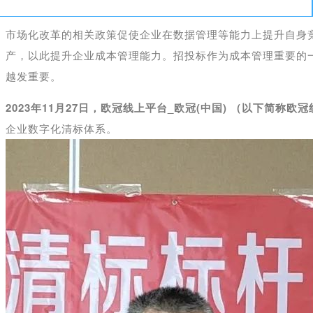
市场化改革的相关政策促使企业在数据管理等能力上提升自身
产，以此提升企业成本管理能力。招投标作为成本管理重要的
越发重要。
2023年11月27日，欧冠线上平台_欧冠(中国) （以下简
企业数字化清标体系。