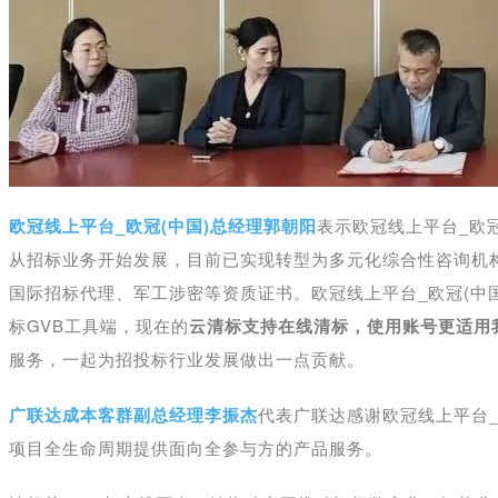
欧冠线上平台_欧冠(中国)总经理郭朝阳
表示欧冠线上平台_欧
从招标业务开始发展，目前已实现转型为多元化综合性咨询机
国际招标代理、军工涉密等资质证书。欧冠线上平台_欧冠(中
标GVB工具端，现在的
云清标支持在线清标，使用账号更适用
服务，一起为招投标行业发展做出一点贡献。
广联达成本客群副总经理李振杰
代表广联达感谢欧冠线上平台_
项目全生命周期提供面向全参与方的产品服务。