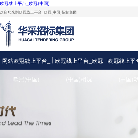
欧冠线上平台_欧冠(中国)
欢迎您来到欧冠线上平台_欧冠(中国)招标集团
网站欧冠线上平台_
欧冠线上平台_欧冠
欧冠线上平
欧冠(中国)
(中国)概况
(中国)