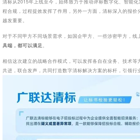
清标从2015年上线至今，始终致力于推动评标数字化、智能
程合规，过程提效发挥了作用，另外一方面，清标深入的报价
越发重要。
对于不同甲方不同场景需求，如国企甲方、一些涉密甲方，线
具端，都可以满足
。
相信这次建立的战略合作模式，可以发挥各自在业务、技术等
共进，联合发声，共同打造数字清标解决方案的标杆，引领行