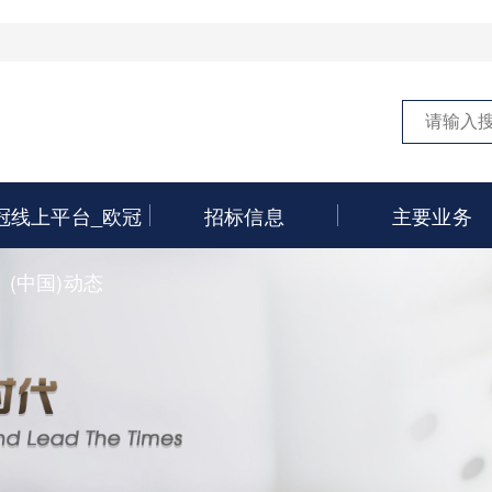
冠线上平台_欧冠
招标信息
主要业务
(中国)动态