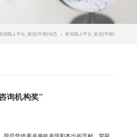
欧冠线上平台_欧冠(中国)动态
欧冠线上平台_欧冠(中国)
秀咨询机构奖”
次盛会中，我司凭借着卓越的表现和杰出的贡献，荣获